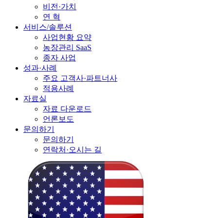
비전·가치
연 혁
서비스/솔루션
사업현황 요약
농장관리 SaaS
종자 사업
성과·사례
주요 고객사·파트너사
적용사례
자료실
자료 다운로드
언론보도
문의하기
문의하기
연락처·오시는 길